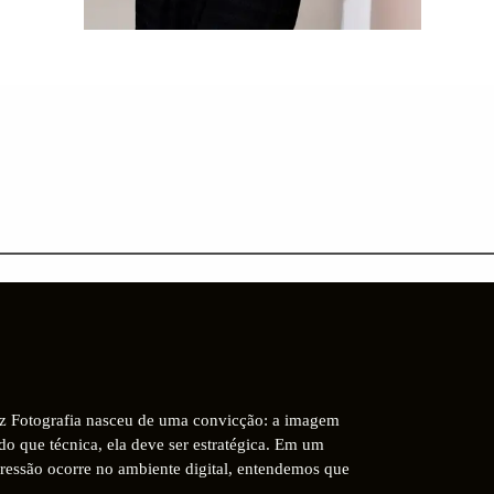
z Fotografia nasceu de uma convicção: a imagem
do que técnica, ela deve ser estratégica. Em um
ressão ocorre no ambiente digital, entendemos que