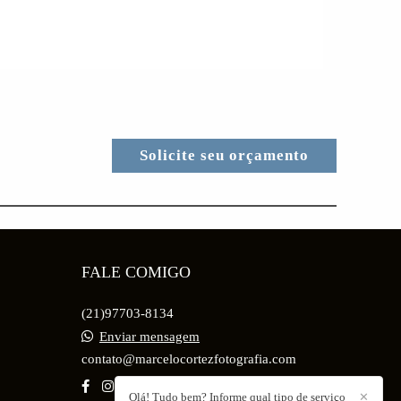
Solicite seu orçamento
FALE COMIGO
(21)97703-8134
Enviar mensagem
contato@marcelocortezfotografia.com
Olá! Tudo bem? Informe qual tipo de serviço
✕