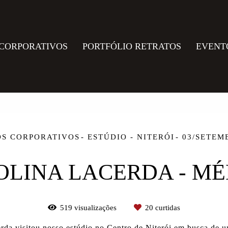
 CORPORATIVOS
PORTFÓLIO RETRATOS
EVENT
OS CORPORATIVOS
ESTÚDIO - NITERÓI
03/SETEM
OLINA LACERDA - MÉ
519
visualizações
20
curtidas
rda visitou nosso estúdio no
Centro de Niterói
em busca de 