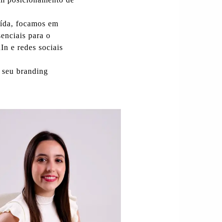
aída, focamos em
enciais para o
dIn
e redes sociais
r seu
branding