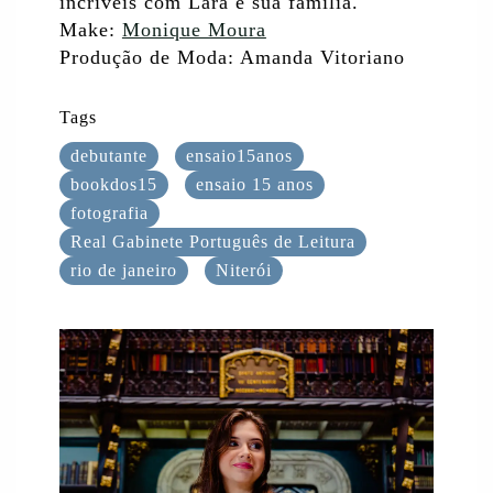
incríveis com Lara e sua família.
Make:
Monique Moura
Produção de Moda: Amanda Vitoriano
Tags
debutante
ensaio15anos
bookdos15
ensaio 15 anos
fotografia
Real Gabinete Português de Leitura
rio de janeiro
Niterói